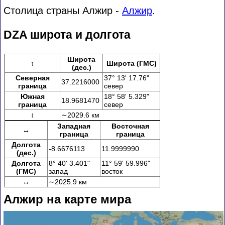
Столица страны Алжир -
Алжир
.
DZA широта и долгота
Широта
↕
Широта (ГМС)
(дес.)
Северная
37° 13' 17.76"
37.2216000
граница
север
Южная
18° 58' 5.329"
18.9681470
граница
север
↕
∼2029.6 км
Западная
Восточная
↔
граница
граница
Долгота
-8.6676113
11.9999990
(дес.)
Долгота
8° 40' 3.401"
11° 59' 59.996"
(ГМС)
запад
восток
↔
∼2025.9 км
Алжир на карте мира