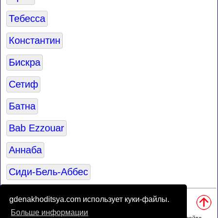
Тебесса
Константин
Бискра
Сетиф
Батна
Bab Ezzouar
Аннаба
Сиди-Бель-Аббес
Источники:
gdenakhoditsya.com использует куки-файлы.
• База для карты природных зон мира была создана
Томом
Паттерсоном
, картографом.
Больше информации