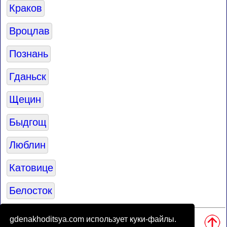
Краков
Вроцлав
Познань
Гданьск
Щецин
Быдгощ
Люблин
Катовице
Белосток
Источники:
gdenakhoditsya.com использует куки-файлы.
• База для карты природных зон мира была создана
Томом