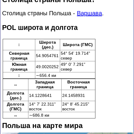
Столица страны Польша -
Варшава
.
POL широта и долгота
Широта
↕
Широта (ГМС)
(дес.)
Северная
54° 54' 19.714"
54.9054761
граница
север
Южная
49° 0' 7.291"
49.0020252
граница
север
↕
∼656.4 км
Западная
Восточная
↔
граница
граница
Долгота
14.1228641
24.1458931
(дес.)
Долгота
14° 7' 22.311"
24° 8' 45.215"
(ГМС)
восток
восток
↔
∼686.8 км
Польша на карте мира