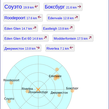
Соуэто
Боксбург
19.9 km
21.6 km
Roodepoort
Edenvale
17.6 km
12.8 km
Eden Glen
Eastleigh
14.7 km
13.8 km
Eden Glen Ext 60
Modderfontein
14.8 km
17.5 km
Джермистон
Riverlea
13.8 km
7.1 km
Edenvale
Roodepoort
Боксбург
Riverlea
Йоханнесбург
Джермистон
Соуэто