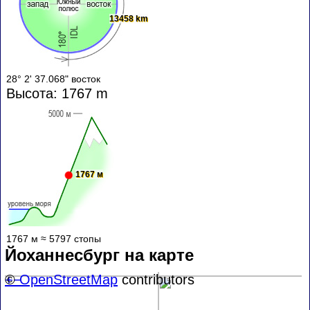
13458 km
28° 2' 37.068" восток
Высота: 1767 m
1767 м
1767 м ≈ 5797 стопы
Йоханнесбург на карте
+
©
−
OpenStreetMap
contributors