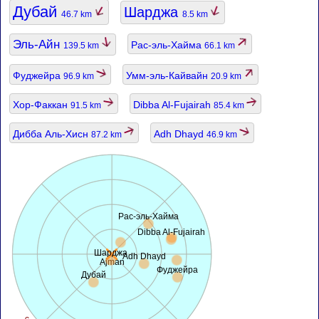
Дубай
Шарджа
46.7 km
8.5 km
Эль-Айн
Рас-эль-Хайма
139.5 km
66.1 km
Фуджейра
Умм-эль-Кайвайн
96.9 km
20.9 km
Хор-Факкан
Dibba Al-Fujairah
91.5 km
85.4 km
Дибба Аль-Хисн
Adh Dhayd
87.2 km
46.9 km
Рас-эль-Хайма
Dibba Al-Fujairah
Шарджа
Adh Dhayd
Ajman
Фуджейра
Дубай