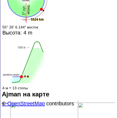
5524 km
55° 26' 6.144" восток
Высота: 4 m
4 м
4 м ≈ 13 стопы
Ajman на карте
+
©
−
OpenStreetMap
contributors