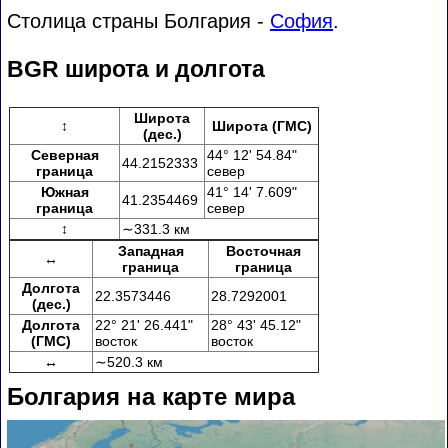
Столица страны Болгария -
София
.
BGR широта и долгота
Широта
↕
Широта (ГМС)
(дес.)
Северная
44° 12' 54.84"
44.2152333
граница
север
Южная
41° 14' 7.609"
41.2354469
граница
север
↕
∼331.3 км
Западная
Восточная
↔
граница
граница
Долгота
22.3573446
28.7292001
(дес.)
Долгота
22° 21' 26.441"
28° 43' 45.12"
(ГМС)
восток
восток
↔
∼520.3 км
Болгария на карте мира