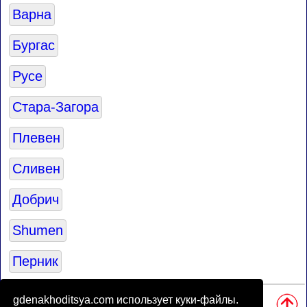
Варна
Бургас
Русе
Стара-Загора
Плевен
Сливен
Добрич
Shumen
Перник
Источники:
gdenakhoditsya.com использует куки-файлы.