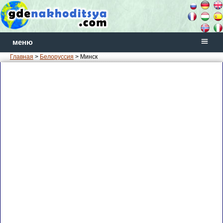
меню
Главная
>
Белоруссия
> Минск