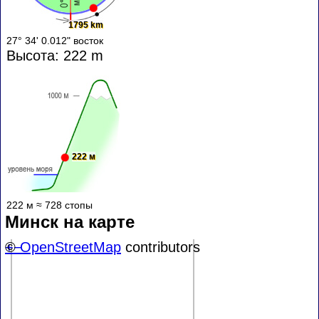
1795 km
27° 34' 0.012" восток
Высота: 222 m
222 м
222 м ≈ 728 стопы
Минск на карте
+
©
−
OpenStreetMap
contributors