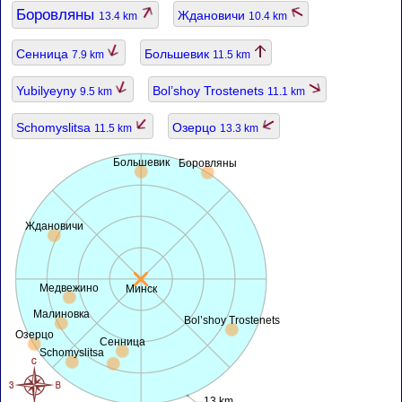
Боровляны
Ждановичи
13.4 km
10.4 km
Сенница
Большевик
7.9 km
11.5 km
Yubilyeyny
Bol’shoy Trostenets
9.5 km
11.1 km
Schomyslitsa
Озерцо
11.5 km
13.3 km
Большевик
Боровляны
Ждановичи
Медвежино
Минск
Малиновка
Bol’shoy Trostenets
Озерцо
Сенница
Schomyslitsa
13 km