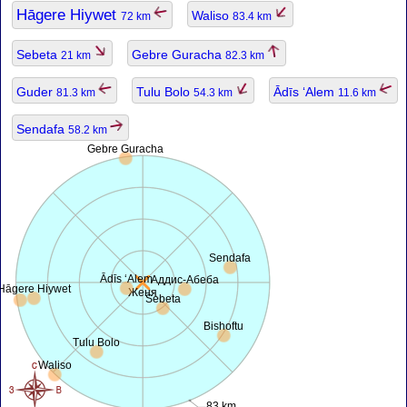
Hāgere Hiywet
Waliso
72 km
83.4 km
Sebeta
Gebre Guracha
21 km
82.3 km
Guder
Tulu Bolo
Ādīs ‘Alem
81.3 km
54.3 km
11.6 km
Sendafa
58.2 km
Gebre Guracha
Sendafa
Ādīs ‘Alem
Аддис-Абеба
Hāgere Hiywet
Женя
Sebeta
Bishoftu
Tulu Bolo
Waliso
83 km