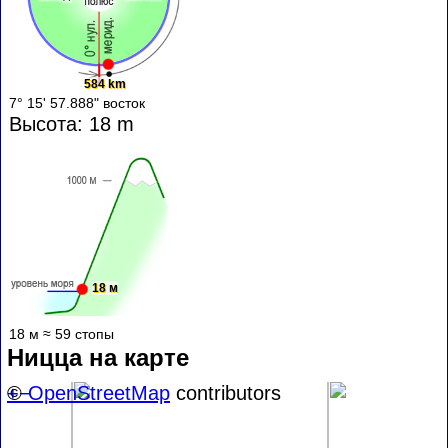
584 km
7° 15' 57.888" восток
Высота: 18 m
18 м
18 м ≈ 59 стопы
Ницца на карте
+
©
−
OpenStreetMap
contributors