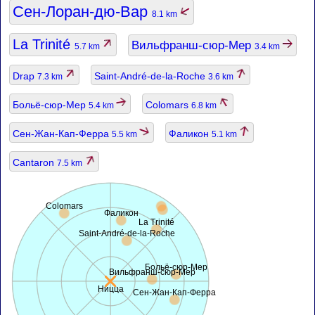
Сен-Лоран-дю-Вар
8.1 km
La Trinité
Вильфранш-сюр-Мер
5.7 km
3.4 km
Drap
Saint-André-de-la-Roche
7.3 km
3.6 km
Больё-сюр-Мер
Colomars
5.4 km
6.8 km
Сен-Жан-Кап-Ферра
Фаликон
5.5 km
5.1 km
Cantaron
7.5 km
Colomars
Фаликон
La Trinité
Saint-André-de-la-Roche
Больё-сюр-Мер
Вильфранш-сюр-Мер
Ницца
Сен-Жан-Кап-Ферра