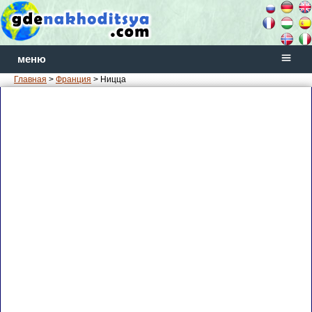
меню
Главная
>
Франция
> Ницца