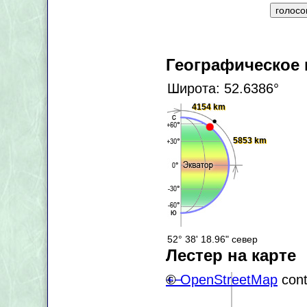
Географическое
Широта: 52.6386°
4154 km
5853 km
52° 38' 18.96" север
Лестер на карте
+
©
−
OpenStreetMap
cont