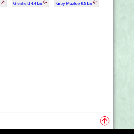
Glenfield
Kirby Muxloe
m
4.4 km
6.5 km