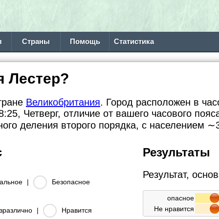
я
Страны
Помощь
Статистика
я Лестер?
стране
Великобритания
. Город расположен в час
:25, Четверг, отличие от вашего часового пояс
ного деления второго порядка, с населением
∼3
с
Результаты
Результат, осно
альное
|
Безопасное
опасное
Не нравится
зразлично
|
Нравится