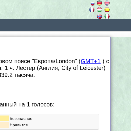
овом поясе "Европа/London" (
GMT+1
) с
а:
1 ч. Лестер (Англия, City of Leicester)
39.2
тысяча.
ванный на
1
голосов:
Безопасное
Нравится