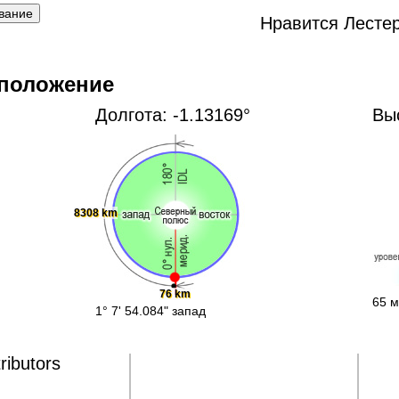
Нравится Лесте
 положение
Долгота: -1.13169°
Вы
8308 km
76 km
65 м
1° 7' 54.084" запад
ributors