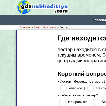
Главна
Главная
>
Великобритания
> Лестер
Где находитс
Лестер находится в 
текущим временем: 08
центр административ
Короткий вопро
• Лестер
- безопасное
место?
опасное
|
Нейтр
• Тебе
нравится
Лестер?
Не нравится
|
Бе