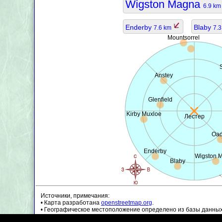
Wigston Magna
6.9 k
Enderby
Blaby
7.6 km
7.
Mountsorrel
Anstey
Glenfield
Kirby Muxloe
Лестер
Oa
Enderby
Wigston 
Blaby
Источники, примечания:
• Карта разработана
openstreetmap.org
.
• Географическое местоположение определено из базы данны
• Данные о населении являются приблизительными и могут бы