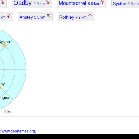
Oadby
Mountsorrel
Syston
m
4.9 km
8.8 km
6.6 k
Anstey
Rothley
3 km
5.5 km
7.9 km
Syston
dby
Magna
9 km
х
www.geonames.org
.
ть устаревшими.