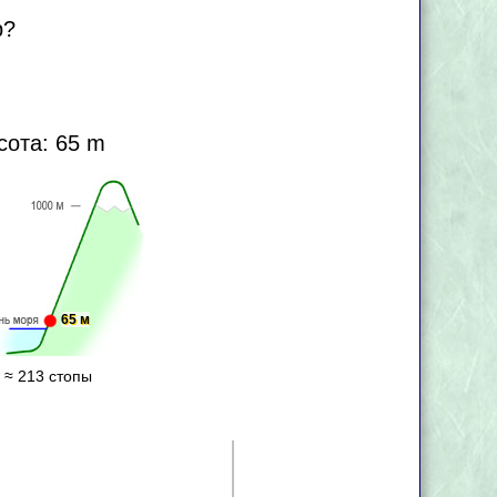
р?
сота: 65 m
65 м
 ≈ 213 стопы