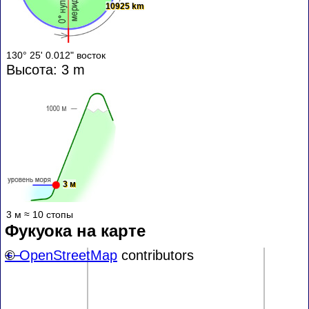
10925 km
130° 25' 0.012" восток
Высота: 3 m
3 м
3 м ≈ 10 стопы
Фукуока на карте
+
©
−
OpenStreetMap
contributors