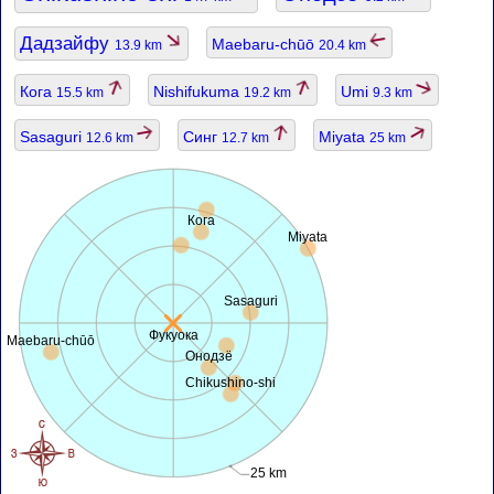
Дадзайфу
Maebaru-chūō
13.9 km
20.4 km
Кога
Nishifukuma
Umi
15.5 km
19.2 km
9.3 km
Sasaguri
Синг
Miyata
12.6 km
12.7 km
25 km
Кога
Miyata
Sasaguri
Фукуока
Maebaru-chūō
Онодзё
Chikushino-shi
25 km