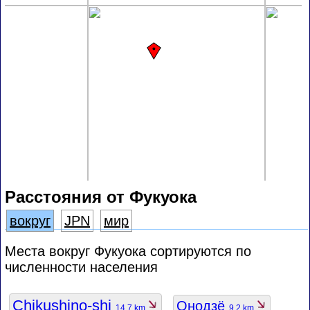
Расстояния от Фукуока
вокруг
JPN
мир
Места вокруг Фукуока сортируются по
численности населения
Chikushino-shi
Онодзё
14.7 km
9.2 km