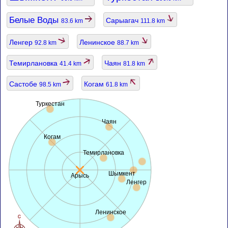
Белые Воды
Сарыагач
83.6 km
111.8 km
Ленгер
Ленинское
92.8 km
88.7 km
Темирлановка
Чаян
41.4 km
81.8 km
Састобе
Когам
98.5 km
61.8 km
Туркестан
Чаян
Когам
Темирлановка
Шымкент
Арысь
Ленгер
Ленинское