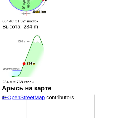
5481 km
68° 48' 31.32" восток
Высота: 234 m
234 м
234 м ≈ 768 стопы
Арысь на карте
+
©
−
OpenStreetMap
contributors