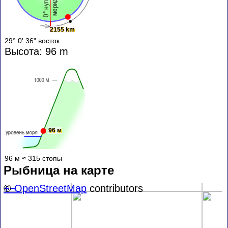
2155 km
29° 0' 36" восток
Высота: 96 m
96 м
96 м ≈ 315 стопы
Рыбница на карте
+
©
−
OpenStreetMap
contributors