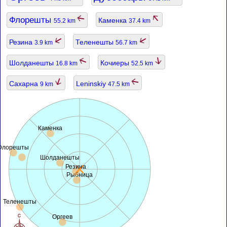
Флорешты
Каменка
55.2 km
37.4 km
Резина
Теленешты
3.9 km
56.7 km
Шолданешты
Кочиеры
16.8 km
52.5 km
Сахарна
Leninskiy
9 km
47.5 km
Каменка
Флорешты
Шолданешты
Резина
Рыбница
Теленешты
Оргеев