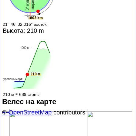
1803 km
21° 46' 32.016" восток
Высота: 210 m
210 м
210 м ≈ 689 стопы
Велес на карте
+
©
−
OpenStreetMap
contributors