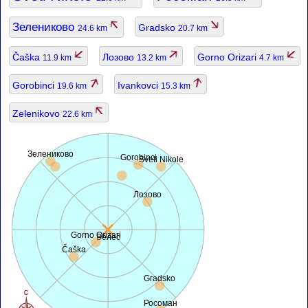
Зелениково
Gradsko
24.6 km
20.7 km
Čaška
Лозово
Gorno Orizari
11.9 km
13.2 km
4.7 km
Gorobinci
Ivankovci
19.6 km
15.3 km
Zelenikovo
22.6 km
Зелениково
Gorobinci
Sveti Nikole
Лозово
Gorno Orizari
Велес
Čaška
Gradsko
Росоман