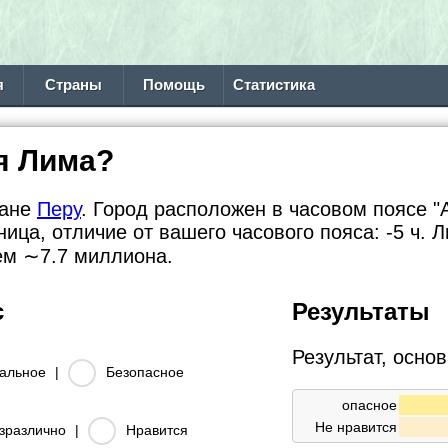
я
Страны
Помощь
Статистика
я Лима?
ране
Перу
. Город расположен в часовом поясе "
ница, отличие от вашего часового пояса:
-5 ч. 
ием
∼7.7
миллиона.
с
Результаты
Результат, осно
альное
|
Безопасное
опасное
Не нравится
зразлично
|
Нравится