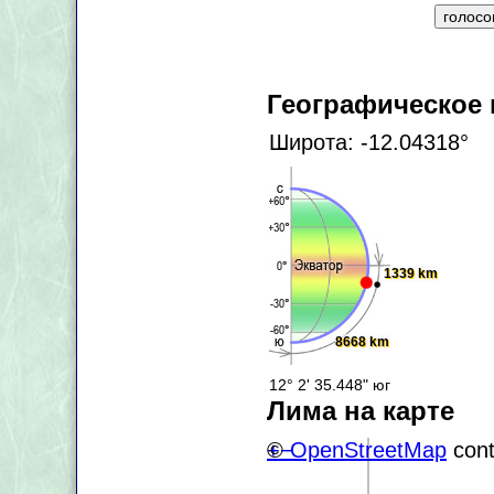
Географическое
Широта: -12.04318°
1339 km
8668 km
12° 2' 35.448" юг
Лима на карте
+
©
−
OpenStreetMap
cont