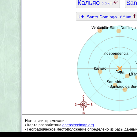
Кальяо
San
9.9 km
Urb. Santo Domingo
18.5 km
Ventanilla
Urb. Santo Domingo
Independencia
V
Кальяо
Лима
San Luis
La M
San Isidro
Santiago de Sur
Источники, примечания:
• Карта разработана
openstreetmap.org
.
• Географическое местоположение определено из базы данны
• Данные о населении являются приблизительными и могут бы