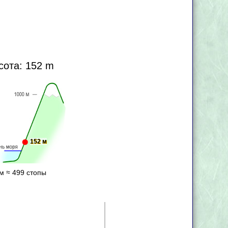
сота: 152 m
152 м
м ≈ 499 стопы