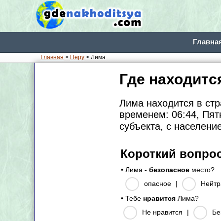
Главна
Главная
>
Перу
> Лима
Где находитс
Лима находится в ст
временем: 06:44, Пят
субъекта, с населен
Короткий вопро
• Лима
- безопасное
место?
опасное
|
Нейтр
• Тебе
нравится
Лима?
Не нравится
|
Бе