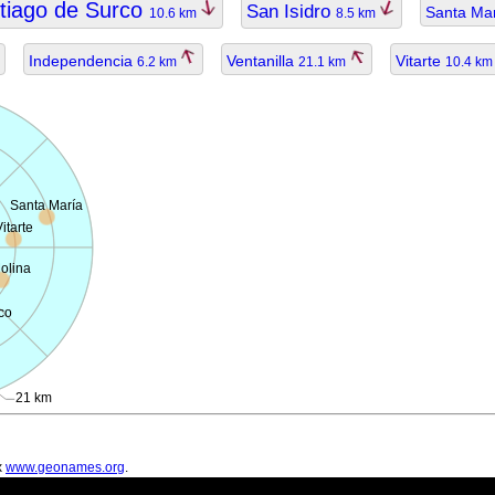
tiago de Surco
San Isidro
Santa Ma
10.6 km
8.5 km
Independencia
Ventanilla
Vitarte
6.2 km
21.1 km
10.4 k
Santa María
itarte
olina
co
21 km
х
www.geonames.org
.
ть устаревшими.