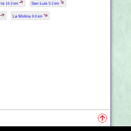
ría
San Luis
15.3 km
5.2 km
La Molina
m
9.6 km