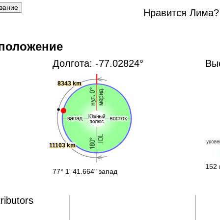
Нравится Лима?
 положение
Долгота: -77.02824°
Вы
8343 km
11103 km
152 
77° 1' 41.664" запад
ributors