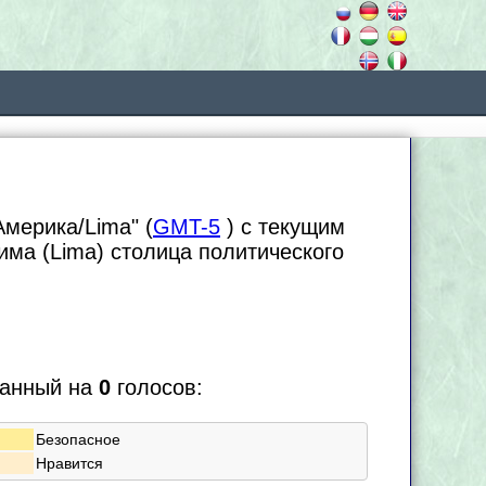
Америка/Lima" (
GMT-5
) с текущим
Лима (Lima) столица политического
ванный на
0
голосов:
Безопасное
Нравится