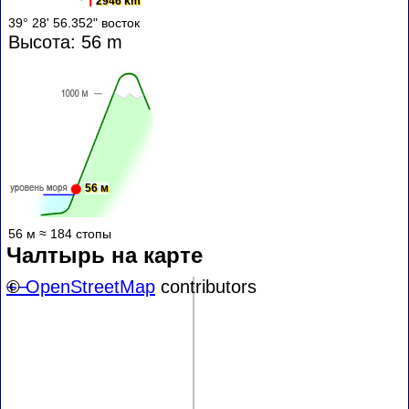
2946 km
39° 28' 56.352" восток
Высота: 56 m
56 м
56 м ≈ 184 стопы
Чалтырь на карте
+
©
−
OpenStreetMap
contributors