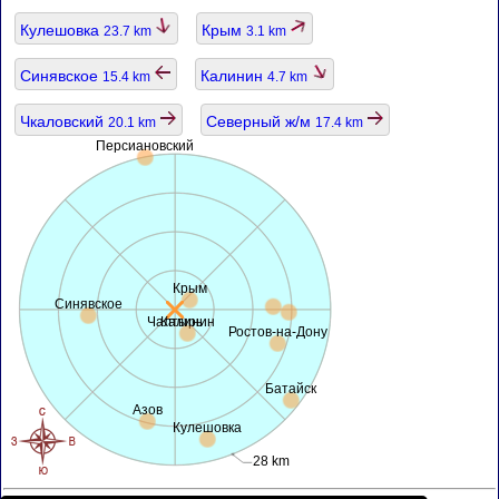
Кулешовка
Крым
23.7 km
3.1 km
Синявское
Калинин
15.4 km
4.7 km
Чкаловский
Северный ж/м
20.1 km
17.4 km
Персиановский
Крым
Синявское
Чалтырь
Калинин
Ростов-на-Дону
Батайск
Азов
Кулешовка
28 km