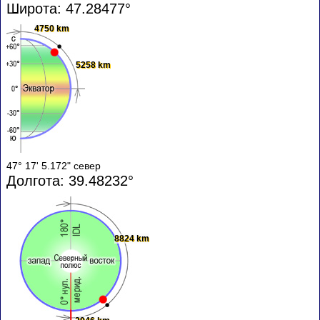
Широта: 47.28477°
4750 km
5258 km
47° 17' 5.172" север
Долгота: 39.48232°
8824 km