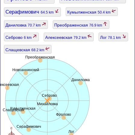
Серафимович
Кумылженская
64.5 km
50.4 km
Даниловка
Преображенская
70.7 km
76.9 km
Себрово
Алексеевская
Лог
6 km
79.2 km
78.1 km
Слащевская
68.2 km
Преображенская
Новоаннинский
Даниловка
ексеевская
Себрово
Михайловка
Кумылженская
Слащевская
Фролово
Серафимович
Лог