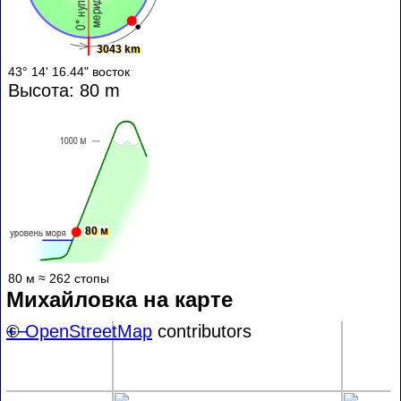
3043 km
43° 14' 16.44" восток
Высота: 80 m
80 м
80 м ≈ 262 стопы
Михайловка на карте
+
©
−
OpenStreetMap
contributors