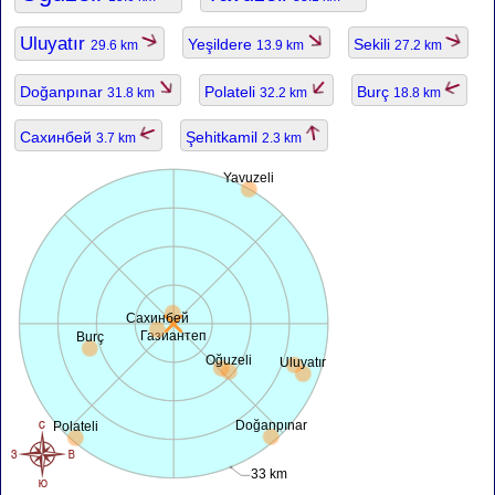
Uluyatır
Yeşildere
Sekili
29.6 km
13.9 km
27.2 km
Doğanpınar
Polateli
Burç
31.8 km
32.2 km
18.8 km
Сахинбей
Şehitkamil
3.7 km
2.3 km
Yavuzeli
Сахинбей
Газиантеп
Burç
Oğuzeli
Uluyatır
Doğanpınar
Polateli
33 km