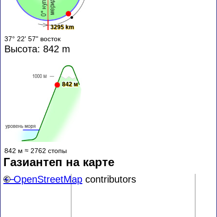
3295 km
37° 22' 57" восток
Высота: 842 m
842 м
842 м ≈ 2762 стопы
Газиантеп на карте
+
©
−
OpenStreetMap
contributors