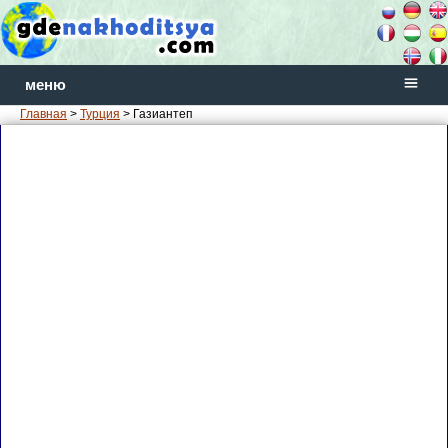
меню
Главная
>
Турция
> Газиантеп