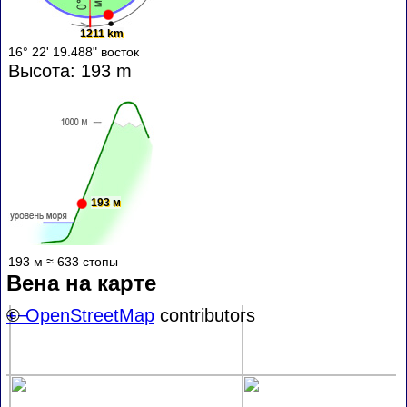
1211 km
16° 22' 19.488" восток
Высота: 193 m
193 м
193 м ≈ 633 стопы
Вена на карте
+
©
−
OpenStreetMap
contributors