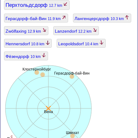
Перхтольдсдорф
12.7 km
Герасдорф-бай-Вин
Лангенцерсдорф
11.9 km
10.3 km
Zwölfaxing
Lanzendorf
12.9 km
12.2 km
Hennersdorf
Leopoldsdorf
10.8 km
10.4 km
Фёзендорф
10 km
Клостернойбург
Герасдорф-бай-Вин
Вена
Швехат