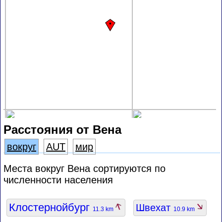
Расстояния от Вена
вокруг
AUT
мир
Места вокруг Вена сортируются по
численности населения
Клостернойбург
Швехат
11.3 km
10.9 km