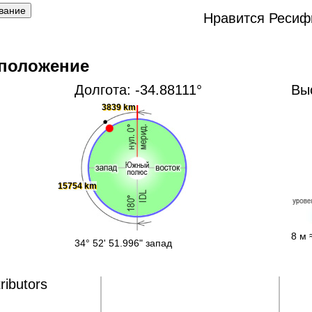
Нравится Ресиф
 положение
Долгота: -34.88111°
Вы
3839 km
15754 km
8 м 
34° 52' 51.996" запад
ributors