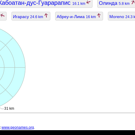
абоатан-дус-Гуарарапис
Олинда
16.1 km
5.8 km
Игарасу
Абреу-и-Лима
Moreno
m
24.6 km
16 km
24.3
31 km
х
www.geonames.org
.
ть устаревшими.