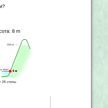
и?
сота: 8 m
8 м
≈ 26 стопы