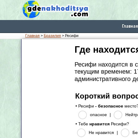
Главная
Главная
>
Бразилия
> Ресифи
Где находитс
Ресифи находится в 
текущим временем: 17
административного д
Короткий вопро
• Ресифи
- безопасное
место
опасное
|
Нейтр
• Тебе
нравится
Ресифи?
Не нравится
|
Бе