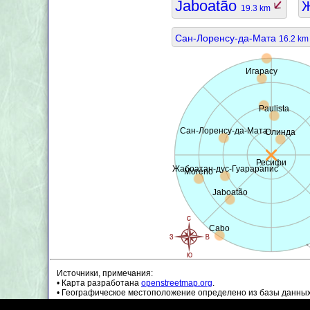
Jaboatão
Ж
19.3 km
Сан-Лоренсу-да-Мата
16.2 k
Игарасу
Paulista
Сан-Лоренсу-да-Мата
Олинда
Ресифи
Жабоатан-дус-Гуарарапис
Moreno
Jaboatão
Cabo
Источники, примечания:
• Карта разработана
openstreetmap.org
.
• Географическое местоположение определено из базы данны
• Данные о населении являются приблизительными и могут бы