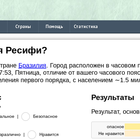
Страны
Помощь
Статистика
я Ресифи?
стране
Бразилия
. Город расположен в часовом п
:53, Пятница, отличие от вашего часового поя
еления первого порядка, с населением
∼1.5
мил
с
Результаты
?
Результат, осно
альное
|
Безопасное
опасное
Не нравится
зразлично
|
Нравится