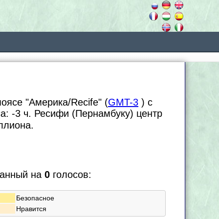
оясе "Америка/Recife" (
GMT-3
) с
са:
-3 ч. Ресифи (Пернамбуку) центр
лиона.
ванный на
0
голосов:
Безопасное
Нравится