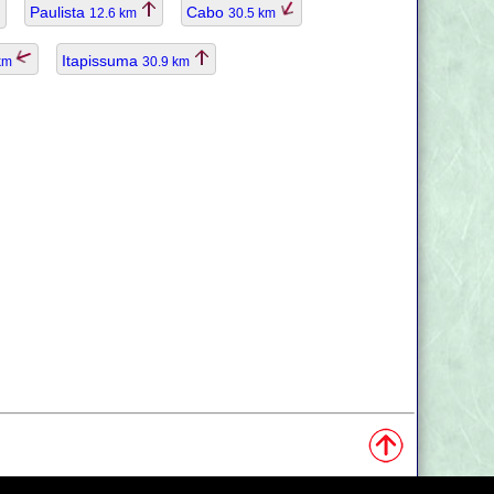
Paulista
Cabo
12.6 km
30.5 km
Itapissuma
 km
30.9 km