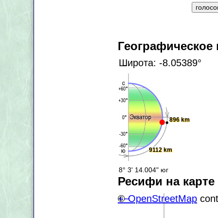
Географическое
Широта: -8.05389°
896 km
9112 km
8° 3' 14.004" юг
Ресифи на карте
+
©
−
OpenStreetMap
cont