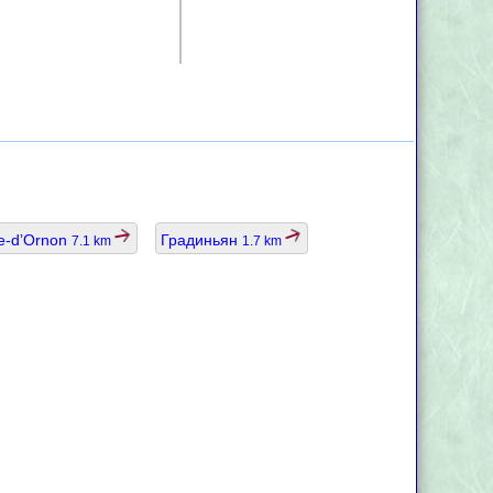
ve-d’Ornon
Градиньян
7.1 km
1.7 km