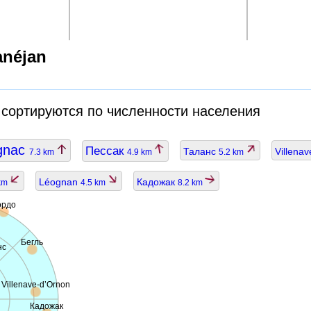
anéjan
 сортируются по численности населения
gnac
Пессак
Таланс
Villena
7.3 km
4.9 km
5.2 km
Léognan
Кадожак
 km
4.5 km
8.2 km
ордо
Бегль
нс
Villenave-d’Ornon
Кадожак