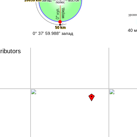
50 km
40 м
0° 37' 59.988" запад
ributors