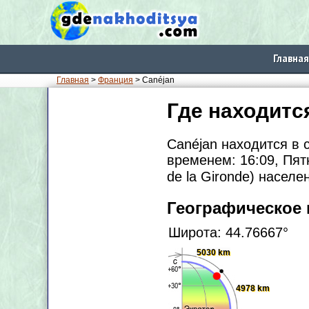
Главная
Главная
>
Франция
> Canéjan
Где находитс
Canéjan находится в 
временем: 16:09, Пят
de la Gironde) насел
Географическое
Широта: 44.76667°
5030 km
4978 km