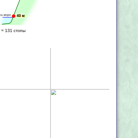
40 м
 ≈ 131 стопы