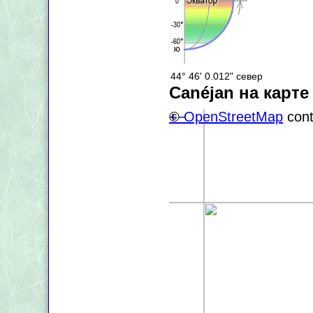
44° 46' 0.012" север
Canéjan на карте
+
©
−
OpenStreetMap
cont