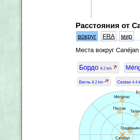
Расстояния от C
вокруг
FRA
мир
Места вокруг Canéjan
Бордо
Méri
9.2 km
Бегль
Cestas
8.2 km
4.4
Б
Mérignac
Пессак
Тала
Градиньян
Canéjan