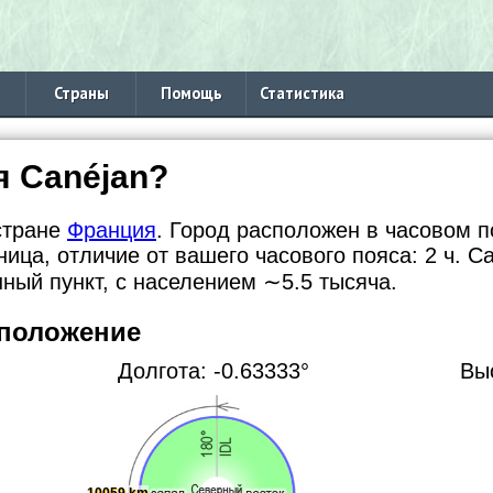
Страны
Помощь
Статистика
я Canéjan?
стране
Франция
. Город расположен в часовом по
ница, отличие от вашего часового пояса:
2 ч. C
енный пункт, с населением
∼5.5
тысяча.
 положение
Долгота: -0.63333°
Вы
10059 km