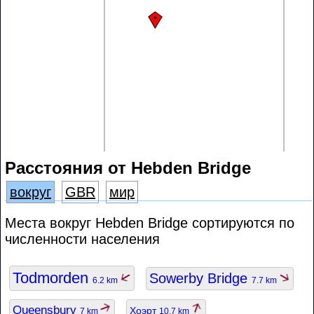
Расстояния от Hebden Bridge
вокруг
GBR
мир
Места вокруг Hebden Bridge сортируются по
численности населения
Todmorden
Sowerby Bridge
6.2 km
7.7 km
Queensbury
Хоэрт
7 km
10.7 km