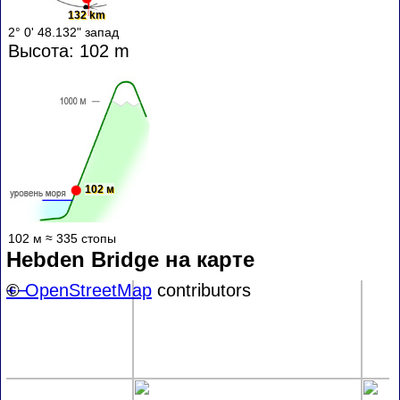
132 km
2° 0' 48.132" запад
Высота: 102 m
102 м
102 м ≈ 335 стопы
Hebden Bridge на карте
+
©
−
OpenStreetMap
contributors