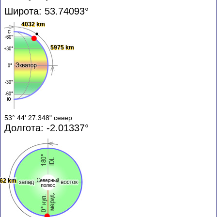
Широта: 53.74093°
4032 km
5975 km
53° 44' 27.348" север
Долгота: -2.01337°
62 km