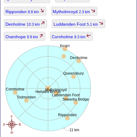
Ripponden
Mytholmroyd
8.8 km
2.3 km
Denholme
Luddenden Foot
10.3 km
5.1 km
Oxenhope
Cornholme
8.9 km
8.3 km
Хоэрт
Denholme
Queensbury
Cornholme
Mytholmroyd
Hebden Bridge
Luddenden Foot
Todmorden
Sowerby Bridge
Ripponden
11 km