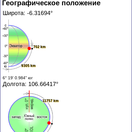
Географическое положение
Широта: -6.31694°
702 km
9305 km
6° 19' 0.984" юг
Долгота: 106.66417°
11757 km