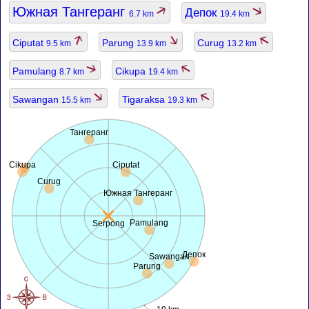
Южная Тангеранг
Депок
6.7 km
19.4 km
Ciputat
Parung
Curug
9.5 km
13.9 km
13.2 km
Pamulang
Cikupa
8.7 km
19.4 km
Sawangan
Tigaraksa
15.5 km
19.3 km
Тангеранг
Cikupa
Ciputat
Curug
Южная Тангеранг
Pamulang
Serpong
Депок
Sawangan
Parung