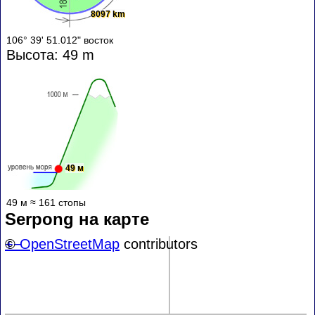
8097 km
106° 39' 51.012" восток
Высота: 49 m
49 м
49 м ≈ 161 стопы
Serpong на карте
+
©
−
OpenStreetMap
contributors