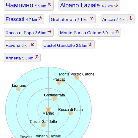
Чампино
Albano Laziale
5.9 km
4.7 km
Frascati
Grottaferrata
Ariccia
4.7 km
2.1 km
5.6 km
Rocca di Papa
Monte Porzio Catone
3.6 km
6.9 km
Pavona
Castel Gandolfo
6 km
2.5 km
Armetta
5.3 km
Monte Porzio Catone
Frascati
Чампино
Grottaferrata
Rocca di Papa
Marino
Castel Gandolfo
Albano Laziale
Pavona