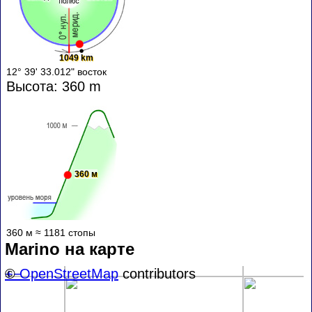
1049 km
12° 39' 33.012" восток
Высота: 360 m
360 м
360 м ≈ 1181 стопы
Marino на карте
+
©
−
OpenStreetMap
contributors