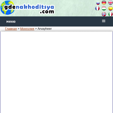
меню
Главная
>
Монголия
> Arvayheer