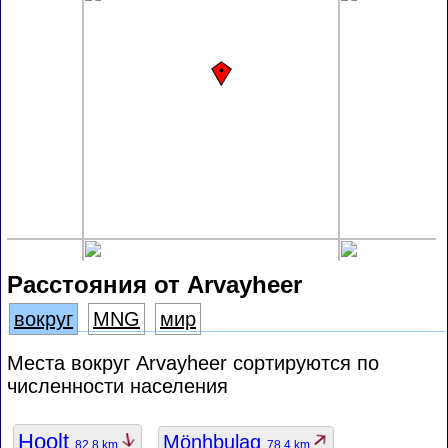
Расстояния от Arvayheer
вокруг
MNG
мир
Места вокруг Arvayheer сортируются по
численности населения
Hoolt
Mönhbulag
82.8 km
78.4 km