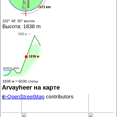
7271 km
102° 46' 30" восток
Высота: 1838 m
1838 м
1838 м ≈ 6030 стопы
Arvayheer на карте
+
©
−
OpenStreetMap
contributors