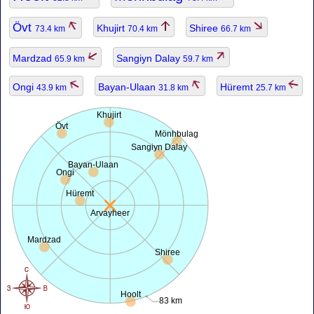
Övt
Khujirt
Shiree
73.4 km
70.4 km
66.7 km
Mardzad
Sangiyn Dalay
65.9 km
59.7 km
Ongi
Bayan-Ulaan
Hüremt
43.9 km
31.8 km
25.7 km
Khujirt
Övt
Mönhbulag
Sangiyn Dalay
Bayan-Ulaan
Ongi
Hüremt
Arvayheer
Mardzad
Shiree
Hoolt
83 km