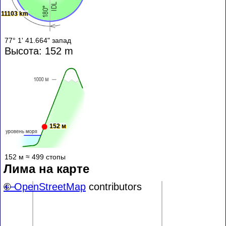
11103 km
77° 1' 41.664" запад
Высота: 152 m
152 м
152 м ≈ 499 стопы
Лима на карте
+
©
−
OpenStreetMap
contributors