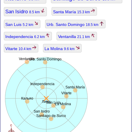
San Isidro
Santa María
8.5 km
15.3 km
San Luis
Urb. Santo Domingo
5.2 km
18.5 km
Independencia
Ventanilla
6.2 km
21.1 km
Vitarte
La Molina
10.4 km
9.6 km
Ventanilla
Urb. Santo Domingo
Independencia
Santa María
Vitarte
Кальяо
Лима
San Luis
La Molina
San Isidro
Santiago de Surco