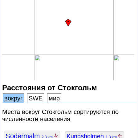
Расстояния от Стокгольм
вокруг
SWE
мир
Места вокруг Стокгольм сортируются по
численности населения
Södermalm
Kungsholmen
2.3 km
1.3 km