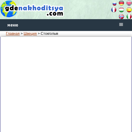
меню
Главная
>
Швеция
> Стокгольм