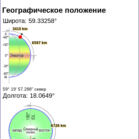
Географическое положение
Широта: 59.33258°
3410 km
6597 km
59° 19' 57.288" север
Долгота: 18.0649°
6726 km