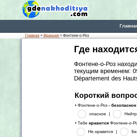
Главна
Главная
>
Франция
> Фонтене-о-Роз
Где находитс
Фонтене-о-Роз наход
текущим временем: 09
Département des Haut
Короткий вопро
• Фонтене-о-Роз
- безопасное
опасное
|
Нейтр
• Тебе
нравится
Фонтене-о-Р
Не нравится
|
Бе