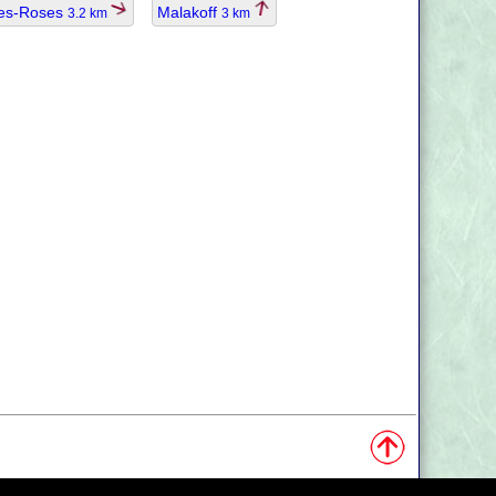
les-Roses
Malakoff
3.2 km
3 km