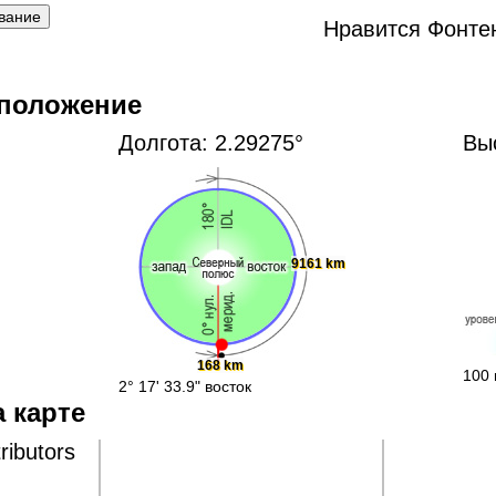
Нравится Фонте
 положение
Долгота: 2.29275°
Вы
9161 km
168 km
100 
2° 17' 33.9" восток
 карте
ributors