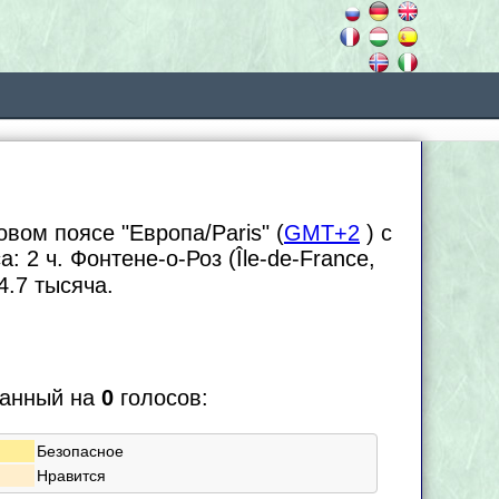
овом поясе "Европа/Paris" (
GMT+2
) с
са:
2 ч. Фонтене-о-Роз (Île-de-France,
4.7
тысяча.
ванный на
0
голосов:
Безопасное
Нравится