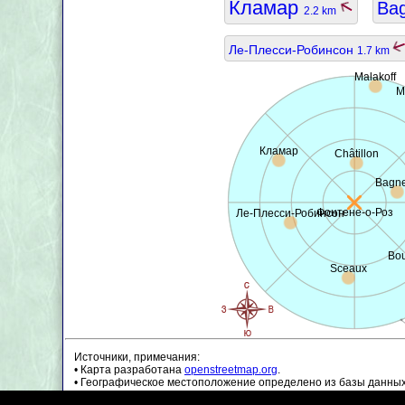
Кламар
Ba
2.2 km
Ле-Плесси-Робинсон
1.7 km
Malakoff
М
Кламар
Châtillon
Bagn
Фонтене-о-Роз
Ле-Плесси-Робинсон
Bou
Sceaux
Источники, примечания:
• Карта разработана
openstreetmap.org
.
• Географическое местоположение определено из базы данны
• Данные о населении являются приблизительными и могут бы