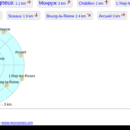
gneux
Монруж
Châtillon
L'Haÿ-
1.1 km
3 km
1 km
Sceaux
Bourg-la-Reine
Arcueil
1.9 km
2.4 km
3 km
онруж
Arcueil
eux
L'Haÿ-les-Roses
rg-la-Reine
3 km
х
www.geonames.org
.
ть устаревшими.