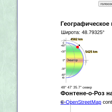
Географическое
Широта: 48.79325°
4582 km
5425 km
48° 47' 35.7" север
Фонтене-о-Роз на
+
©
−
OpenStreetMap
cont