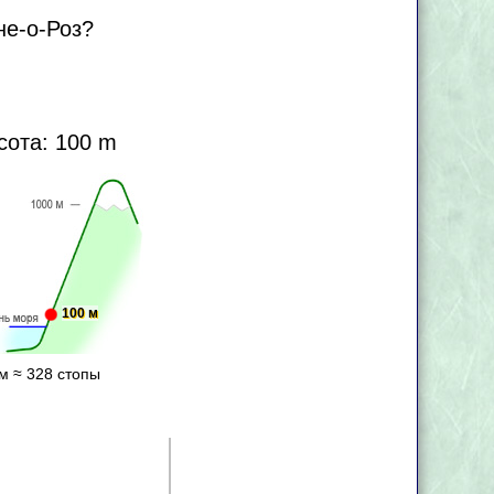
не-о-Роз?
сота: 100 m
100 м
м ≈ 328 стопы