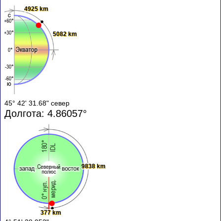
4925 km
5082 km
45° 42' 31.68" север
Долгота: 4.86057°
9838 km
377 km