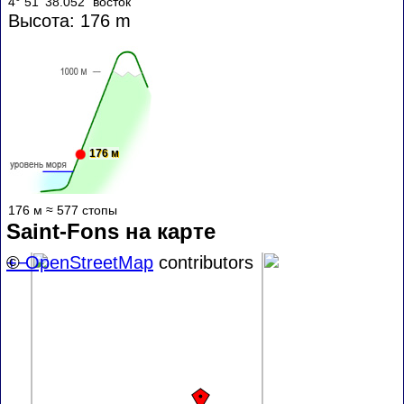
4° 51' 38.052" восток
Высота: 176 m
176 м
176 м ≈ 577 стопы
Saint-Fons на карте
+
©
−
OpenStreetMap
contributors