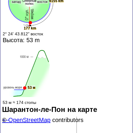
9155 km
177 km
2° 24' 43.812" восток
Высота: 53 m
53 м
53 м ≈ 174 стопы
Шарантон-ле-Пон на карте
+
©
−
OpenStreetMap
contributors