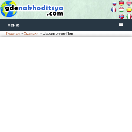
меню
Главная
>
Франция
> Шарантон-ле-Пон