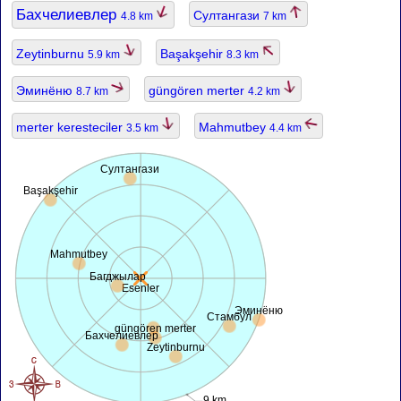
Бахчелиевлер
Султангази
4.8 km
7 km
Zeytinburnu
Başakşehir
5.9 km
8.3 km
Эминёню
güngören merter
8.7 km
4.2 km
merter keresteciler
Mahmutbey
3.5 km
4.4 km
Султангази
Başakşehir
Mahmutbey
Багджылар
Esenler
Эминёню
Стамбул
güngören merter
Бахчелиевлер
Zeytinburnu
9 km