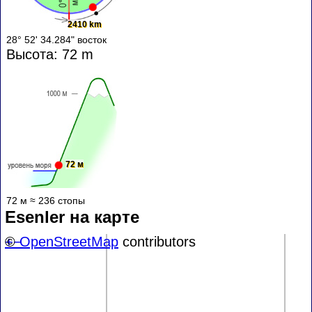
2410 km
28° 52' 34.284" восток
Высота: 72 m
72 м
72 м ≈ 236 стопы
Esenler на карте
+
©
−
OpenStreetMap
contributors