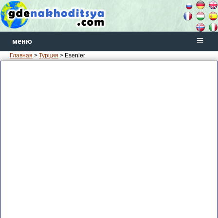
меню
Главная
>
Турция
> Esenler