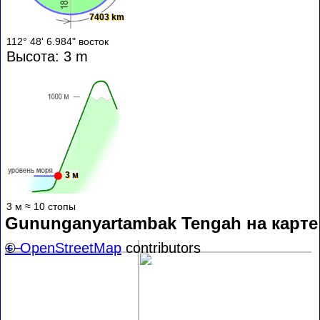
7403 km
112° 48' 6.984" восток
Высота: 3 m
3 м
3 м ≈ 10 стопы
Gununganyartambak Tengah на карте
+
©
−
OpenStreetMap
contributors