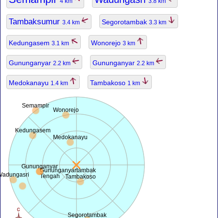
4 km
3.8 km
Tambaksumur
Segorotambak
3.4 km
3.3 km
Kedungasem
Wonorejo
3.1 km
3 km
Gununganyar
Gununganyar
2.2 km
2.2 km
Medokanayu
Tambakoso
1.4 km
1 km
Semampir
Wonorejo
Kedungasem
Medokanayu
Gununganyar
Gununganyartambak
Wadungasri
Tengah
Tambakoso
Segorotambak