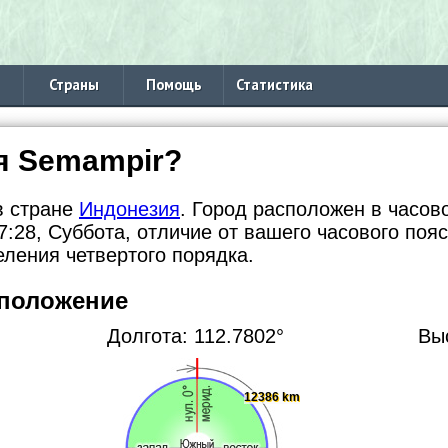
Страны
Помощь
Статистика
я Semampir?
в стране
Индонезия
. Город расположен в часово
:28, Суббота, отличие от вашего часового поя
ления четвертого порядка.
 положение
Долгота: 112.7802°
Вы
12386 km