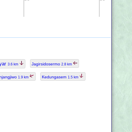
yar
Jagirsidosermo
3.6 km
2.8 km
njangjiwo
Kedungasem
1.9 km
1.5 km