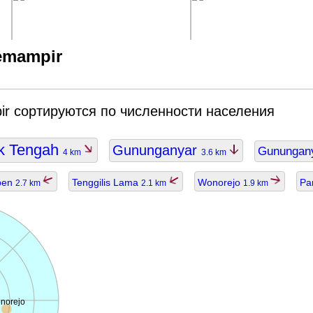
emampir
ir сортируются по численности населения
k Tengah
Gununganyar
Gunungan
4 km
3.6 km
pen
Tenggilis Lama
Wonorejo
Pa
2.7 km
2.1 km
1.9 km
norejo