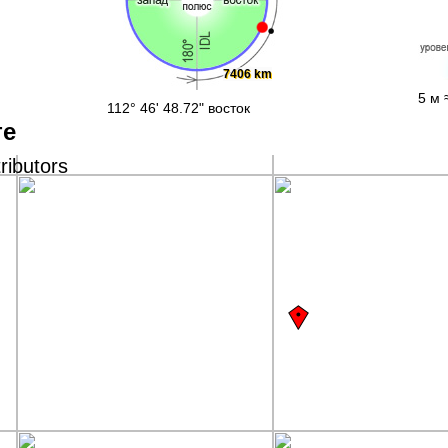
7406 km
5 м 
112° 46' 48.72" восток
те
ributors