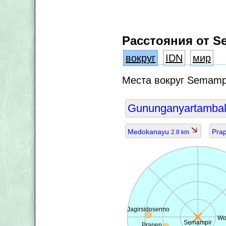
Расстояния от S
вокруг
IDN
мир
Места вокруг Semamp
Gununganyartamba
Medokanayu
Pra
2.8 km
Jagirsidosermo
Wo
Semampir
Prapen