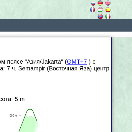
м поясе "Азия/Jakarta" (
GMT+7
) с
са:
7 ч. Semampir (Восточная Ява) центр
сота: 5 m