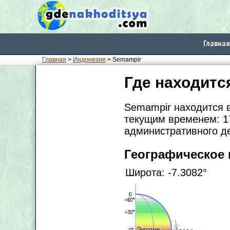
Главная
Главная
>
Индонезия
> Semampir
Где находитс
Semampir находится 
текущим временем: 17
административного де
Географическое
Широта: -7.3082°