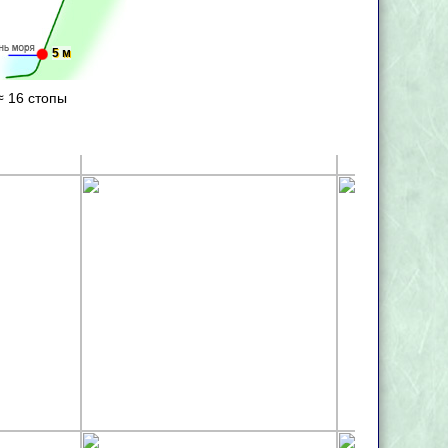
5 м
≈ 16 стопы