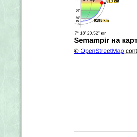
813 km
9195 km
7° 18' 29.52" юг
Semampir на кар
+
©
−
OpenStreetMap
cont