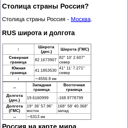
Столица страны Россия?
Столица страны Россия -
Москва
.
RUS широта и долгота
Широта
↕
Широта (ГМС)
(дес.)
Северная
82° 10' 2.607"
82.1673907
граница
север
Южная
41° 11' 7.271"
41.1853530
граница
север
↕
∼4556.8 км
Западная
Восточная
↔
граница
граница
Долгота
19.6160999
-168.9778799
(дес.)
Долгота
19° 36' 57.96"
168° 58' 40.368"
(ГМС)
восток
запад
↔
∼6313 км
Россия на карте мира