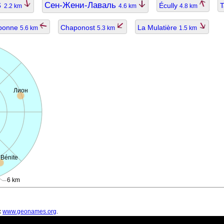
s
Сен-Жени-Лаваль
Écully
T
2.2 km
4.6 km
4.8 km
ponne
Chaponost
La Mulatière
5.6 km
5.3 km
1.5 km
Лион
-Bénite
6 km
х
www.geonames.org
.
ть устаревшими.