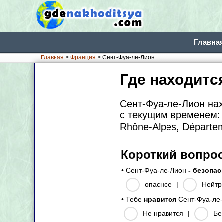
Главна
Главная
>
Франция
> Сент-Фуа-ле-Лион
Где находитс
Сент-Фуа-ле-Лион на
с текущим временем: 
Rhône-Alpes, Départe
Короткий вопро
• Сент-Фуа-ле-Лион
- безопа
опасное
|
Нейтр
• Тебе
нравится
Сент-Фуа-ле
Не нравится
|
Бе