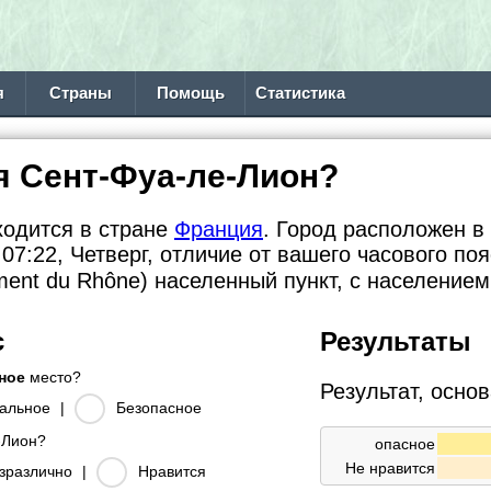
я
Страны
Помощь
Статистика
я Сент-Фуа-ле-Лион?
ходится в стране
Франция
. Город расположен в 
07:22, Четверг, отличие от вашего часового по
ment du Rhône) населенный пункт, с население
с
Результаты
сное
место?
Результат, осно
альное
|
Безопасное
-Лион?
опасное
Не нравится
зразлично
|
Нравится