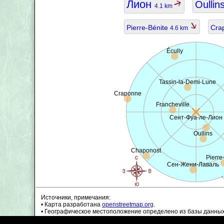
Лион
Oullin
4.1 km
Pierre-Bénite
Cra
4.6 km
Écully
Tassin-la-Demi-Lune
Craponne
Francheville
Сент-Фуа-ле-Лион
Oullins
Chaponost
Pierre
Сен-Жени-Лаваль
Источники, примечания:
• Карта разработана
openstreetmap.org
.
• Географическое местоположение определено из базы данны
• Данные о населении являются приблизительными и могут бы