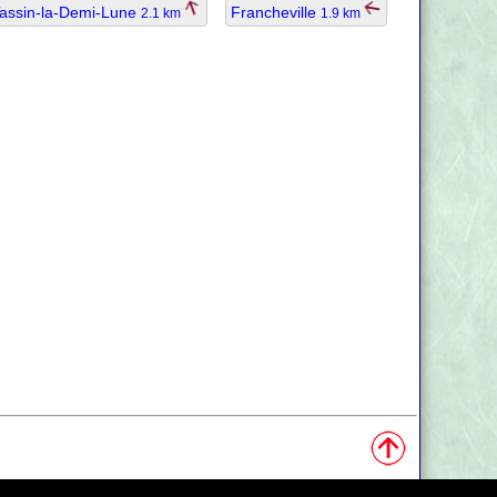
assin-la-Demi-Lune
Francheville
2.1 km
1.9 km