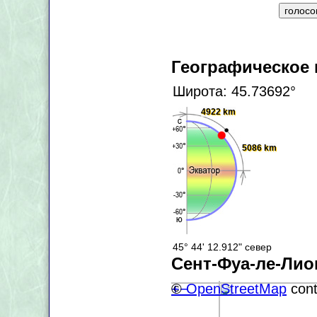
Географическое
Широта: 45.73692°
4922 km
5086 km
45° 44' 12.912" север
Сент-Фуа-ле-Лио
+
©
−
OpenStreetMap
cont