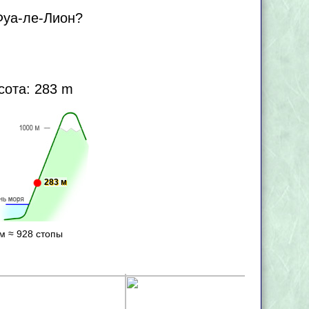
Фуа-ле-Лион?
сота: 283 m
283 м
м ≈ 928 стопы