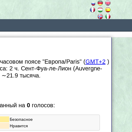
часовом поясе "Европа/Paris" (
GMT+2
)
яса:
2 ч. Сент-Фуа-ле-Лион (Auvergne-
м
∼21.9
тысяча.
ванный на
0
голосов:
Безопасное
Нравится