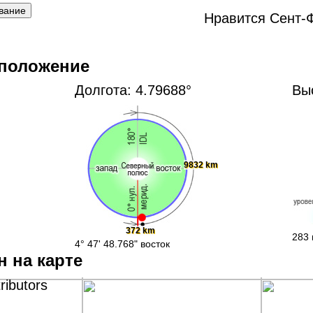
Нравится Сент-
 положение
Долгота: 4.79688°
Вы
9832 km
372 km
283 
4° 47' 48.768" восток
н на карте
ributors