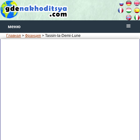
меню
Главная
>
Франция
> Tassin-la-Demi-Lune