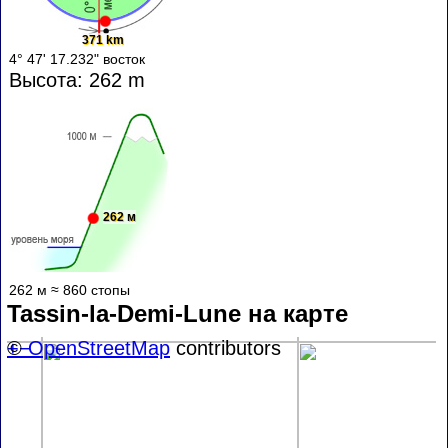
371 km
4° 47' 17.232" восток
Высота: 262 m
262 м
262 м ≈ 860 стопы
Tassin-la-Demi-Lune на карте
+
©
−
OpenStreetMap
contributors