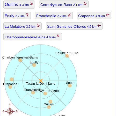
Oullins
Сент-Фуа-ле-Лион
4.3 km
2.1 km
Écully
Francheville
Craponne
2.7 km
2.2 km
4.9 km
La Mulatière
Saint-Genis-les-Ollières
3.6 km
4.6 km
Charbonnières-les-Bains
4.6 km
Caluire-et-Cuire
Charbonnières-les-Bains
Écully
Лион
Tassin-la-Demi-Lune
Craponne
Francheville
Сент-Фуа-ле-Лион
Oullins