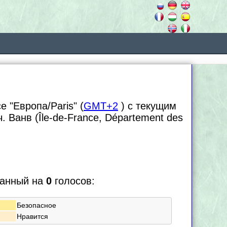
 "Европа/Paris" (
GMT+2
) с текущим
ч. Ванв (Île-de-France, Département des
ванный на
0
голосов:
Безопасное
Нравится