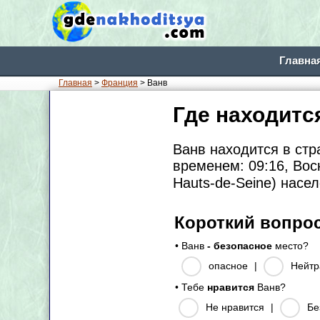
Главна
Главная
>
Франция
> Ванв
Где находитс
Ванв находится в ст
временем: 09:16, Вос
Hauts-de-Seine) насе
Короткий вопро
• Ванв
- безопасное
место?
опасное
|
Нейтр
• Тебе
нравится
Ванв?
Не нравится
|
Бе