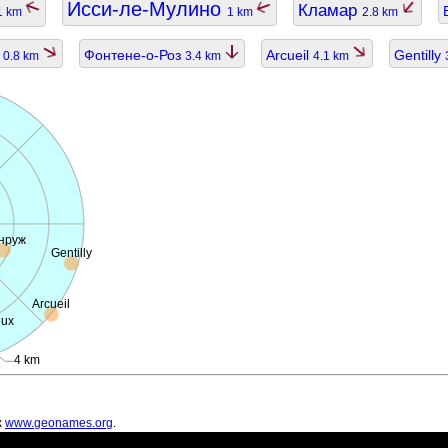
Исси-ле-Мулино
Кламар
1 km
1 km
2.8 km
f
Фонтене-о-Роз
Arcueil
Gentilly
0.8 km
3.4 km
4.1 km
нруж
Gentilly
Arcueil
ux
4 km
х
www.geonames.org
.
ть устаревшими.