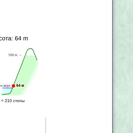
сота: 64 m
64 м
 ≈ 210 стопы