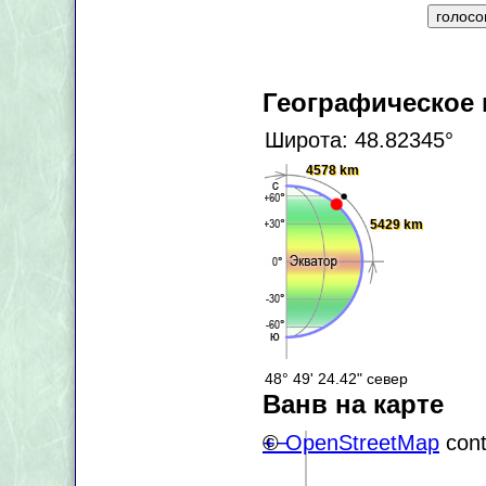
Географическое
Широта: 48.82345°
4578 km
5429 km
48° 49' 24.42" север
Ванв на карте
+
©
−
OpenStreetMap
cont