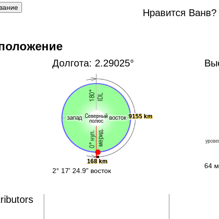
Нравится Ванв?
 положение
Долгота: 2.29025°
Вы
9155 km
168 km
64 м
2° 17' 24.9" восток
ributors