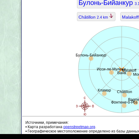
Булонь-Бийанкур
3.
Châtillon
Malakof
2.4 km
Булонь-Бийанкур
Исси-ле-Мулино
Malakoff
Ванв
Мо
Кламар
Châtillon
Bagne
Фонтене-о-Роз
Источники, примечания:
• Карта разработана
openstreetmap.org
.
• Географическое местоположение определено из базы данны
• Данные о населении являются приблизительными и могут бы