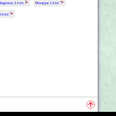
Bagneux
Монруж
3.4 km
1.9 km
3.9 km