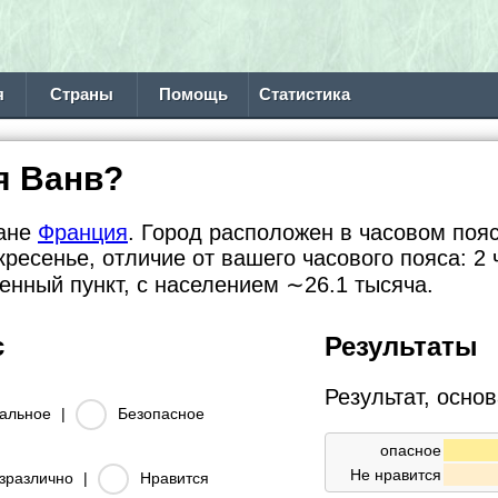
я
Страны
Помощь
Статистика
я Ванв?
ране
Франция
. Город расположен в часовом поясе
кресенье, отличие от вашего часового пояса:
2 
ленный пункт, с населением
∼26.1
тысяча.
с
Результаты
Результат, осно
альное
|
Безопасное
опасное
Не нравится
зразлично
|
Нравится