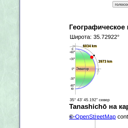
Географическое
Широта: 35.72922°
6034 km
3973 km
35° 43' 45.192" север
Tanashichō на ка
+
©
−
OpenStreetMap
cont