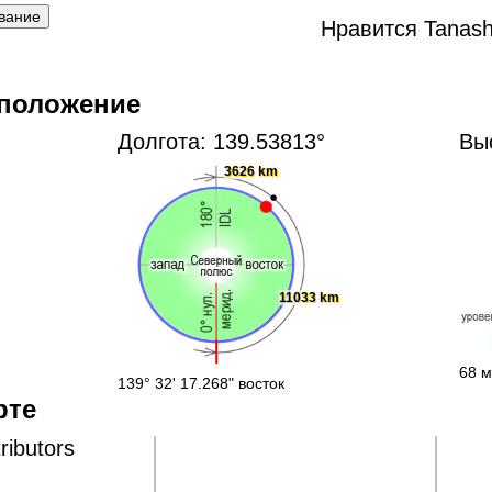
Нравится Tanash
 положение
Долгота: 139.53813°
Вы
3626 km
11033 km
68 м
139° 32' 17.268" восток
рте
ributors