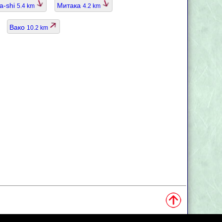
a-shi
Митака
5.4 km
4.2 km
Вако
10.2 km