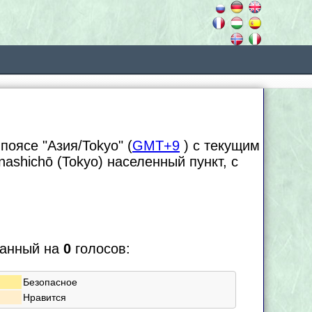
поясе "Азия/Tokyo" (
GMT+9
) с текущим
anashichō (Tokyo) населенный пункт, с
ванный на
0
голосов:
Безопасное
Нравится