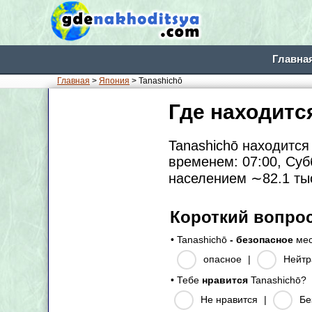
Главна
Главная
>
Япония
> Tanashichō
Где находитс
Tanashichō находится
временем: 07:00, Суб
населением
∼82.1
ты
Короткий вопро
• Tanashichō
- безопасное
мес
опасное
|
Нейтр
• Тебе
нравится
Tanashichō?
Не нравится
|
Бе