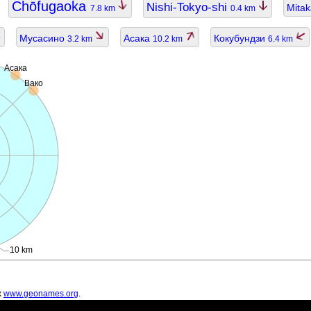
Chōfugaoka
Nishi-Tokyo-shi
Mitak
7.8 km
0.4 km
Мусасино
Асака
Кокубундзи
3.2 km
10.2 km
6.4 km
Асака
Вако
10 km
х
www.geonames.org
.
ть устаревшими.