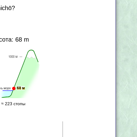
ichō?
сота: 68 m
68 м
 ≈ 223 стопы