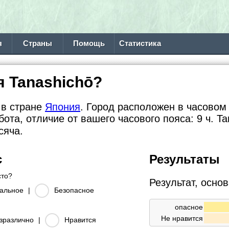
я
Страны
Помощь
Статистика
я Tanashichō?
 в стране
Япония
. Город расположен в часовом 
бота, отличие от вашего часового пояса:
9 ч. T
сяча.
с
Результаты
то?
Результат, осно
альное
|
Безопасное
опасное
Не нравится
зразлично
|
Нравится