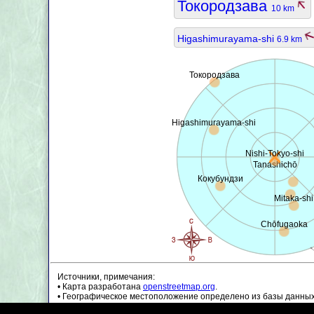
Токородзава
10 km
Higashimurayama-shi
6.9 km
Токородзава
Higashimurayama-shi
Nishi-Tokyo-shi
Tanashichō
Кокубундзи
Mitaka-shi
Chōfugaoka
Источники, примечания:
• Карта разработана
openstreetmap.org
.
• Географическое местоположение определено из базы данны
• Данные о населении являются приблизительными и могут бы