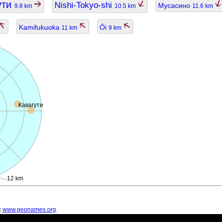
ути
Nishi-Tokyo-shi
Мусасино
9.8 km
10.5 km
11.6 km
Kamifukuoka
Ōi
11 km
9 km
Кавагути
12 km
х
www.geonames.org
.
ть устаревшими.