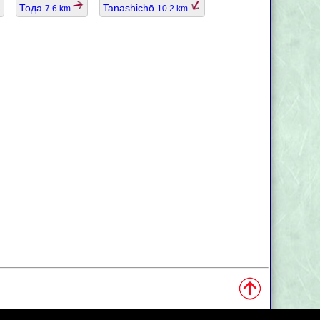
Тода
Tanashichō
7.6 km
10.2 km