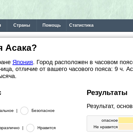
я
Страны
Помощь
Статистика
я Асака?
тране
Япония
. Город расположен в часовом поясе
ница, отличие от вашего часового пояса:
9 ч. А
ысяча.
с
Результаты
Результат, осно
альное
|
Безопасное
опасное
Не нравится
зразлично
|
Нравится