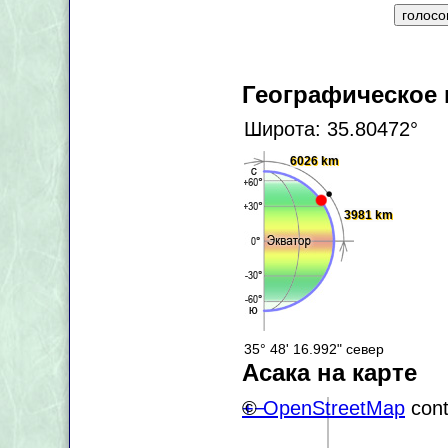
Географическое
Широта: 35.80472°
6026 km
3981 km
35° 48' 16.992" север
Асака на карте
+
©
−
OpenStreetMap
cont