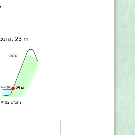
?
сота: 25 m
25 м
 ≈ 82 стопы