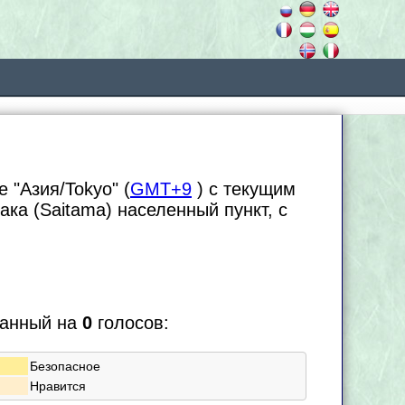
 "Азия/Tokyo" (
GMT+9
) с текущим
сака (Saitama) населенный пункт, с
ванный на
0
голосов:
Безопасное
Нравится