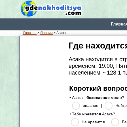
Главна
Главная
>
Япония
> Асака
Где находитс
Асака находится в с
временем: 19:00, Пят
населением
∼128.1
т
Короткий вопро
• Асака
- безопасное
место?
опасное
|
Нейтр
• Тебе
нравится
Асака?
Не нравится
|
Бе