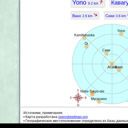
Yono
Каваг
9.2 km
Вако
Сики
2.6 km
3.6 km
Yono
Kamifukuoka
Ōi
Сики
Асака
Вако
Nishi-Tokyo-shi
Мусасино
Источники, примечания:
• Карта разработана
openstreetmap.org
.
• Географическое местоположение определено из базы данны
• Данные о населении являются приблизительными и могут бы