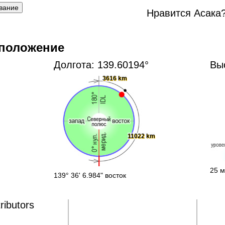
Нравится Асака
 положение
Долгота: 139.60194°
Вы
3616 km
11022 km
25 м
139° 36' 6.984" восток
ributors