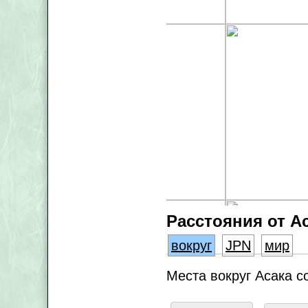
Расстояния от А
вокруг
JPN
мир
Места вокруг Асака с