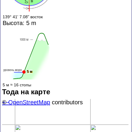
139° 41' 7.08" восток
Высота: 5 m
5 м
5 м ≈ 16 стопы
Тода на карте
+
©
−
OpenStreetMap
contributors