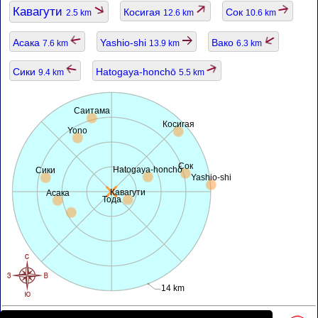
Кавагути
Косигая
Сок
2.5 km
12.6 km
10.6 km
Асака
Yashio-shi
Вако
7.6 km
13.9 km
6.3 km
Сики
Hatogaya-honchō
9.4 km
5.5 km
Саитама
Косигая
Yono
Сок
Hatogaya-honchō
Сики
Yashio-shi
Кавагути
Асака
Тода
14 km