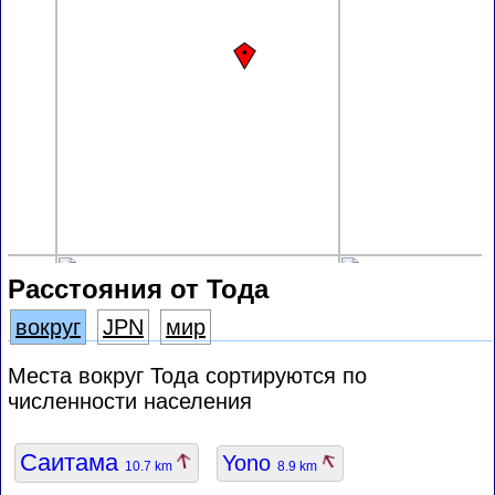
Расстояния от Тода
вокруг
JPN
мир
Места вокруг Тода сортируются по
численности населения
Саитама
Yono
10.7 km
8.9 km