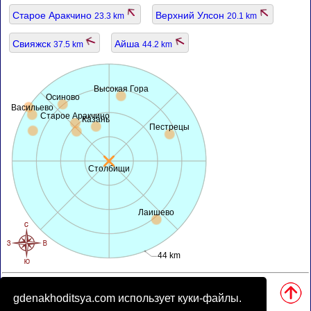
Старое Аракчино
Верхний Улсон
23.3 km
20.1 km
Свияжск
Айша
37.5 km
44.2 km
Высокая Гора
Осиново
Васильево
Старое Аракчино
Казань
Пестрецы
Столбищи
Лаишево
44 km
Источники, примечания:
• Карта разработана
openstreetmap.org
.
gdenakhoditsya.com использует куки-файлы.
• Географическое местоположение определено из базы данных