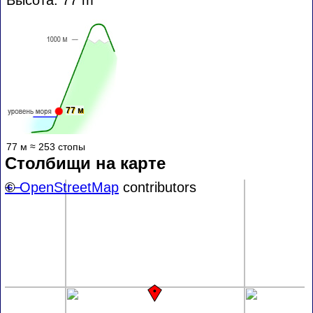
77 м
77 м ≈ 253 стопы
Столбищи на карте
+
©
−
OpenStreetMap
contributors