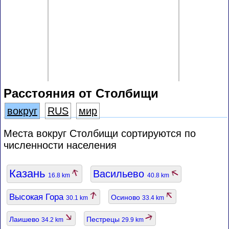
Расстояния от Столбищи
вокруг
RUS
мир
Места вокруг Столбищи сортируются по
численности населения
Казань
Васильево
16.8 km
40.8 km
Высокая Гора
Осиново
30.1 km
33.4 km
Лаишево
Пестрецы
34.2 km
29.9 km