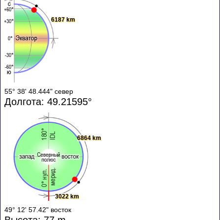
6187 km
55° 38' 48.444" север
Долгота: 49.21595°
6864 km
3022 km
49° 12' 57.42" восток
Высота: 77 m