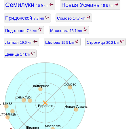
Семилуки
Новая Усмань
10.9 km
15.8 km
Придонской
Сомово
7.8 km
14.7 km
Подгорное
Масловка
7.4 km
13.7 km
Латная
Шилово
Стрелица
19.6 km
15.5 km
20.2 km
Девица
17 km
Сомово
Подгорное
Семилуки
Латная
Воронеж
Новая Усмань
Стрелица
Масловка
Шилово