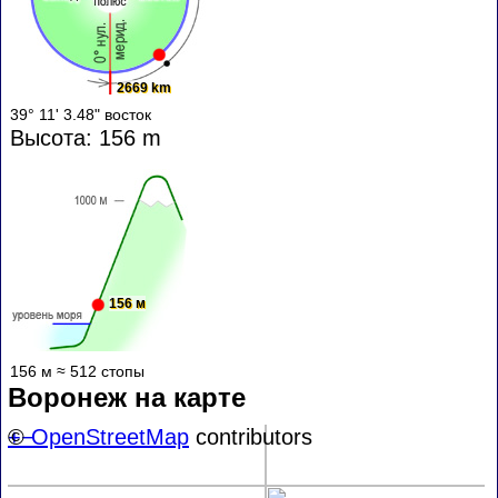
2669 km
39° 11' 3.48" восток
Высота: 156 m
156 м
156 м ≈ 512 стопы
Воронеж на карте
+
©
−
OpenStreetMap
contributors